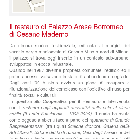
Il restauro di Palazzo Arese Borromeo
di Cesano Maderno
Da dimora storica residenziale, edificata ai margini del
vecchio borgo medioevale di Cesano M.no a nord di Milano,
il palazzo si trova oggi inserito in un contesto sub-urbano,
sviluppatosi in epoca industriale.
Quando nel 1987 divenne proprietà comunale, l'edificio ed il
parco annesso versavano in stato di abbandono e degrado.
Dagli anni ’90 è stato avviato un piano di recupero e
rifunzionalizzazione del complesso con l'obiettivo di riuso per
finalità sociali e culturali.
In quest’ambito Cooperativa per il Restauro è intervenuta
con il
restauro degli apparati decorativi delle sale al piano
nobile
(II Lotto Funzionale – 1998-2000),
il quale ha avuto
come oggetto ambienti facenti parte del "
quartiere di Grande
Rappresentanza"
(tra i quali
Scalone d'onore, Galleria delle
Arti Liberali, Salone dei fasti romani, Sala degli Arese
) e del
"quartiere privato settecentesco/rimesso alla moderna”.
Gli