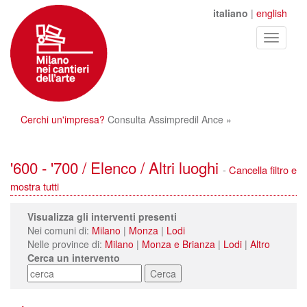
italiano
|
english
Toggle
navigati
Cerchi un'impresa?
Consulta Assimpredil Ance »
'600 - '700 / Elenco / Altri luoghi
-
Cancella filtro e
mostra tutti
Visualizza gli interventi presenti
Nei comuni di:
Milano
|
Monza
|
Lodi
Nelle province di:
Milano
|
Monza e Brianza
|
Lodi
|
Altro
Cerca un intervento
Cerca